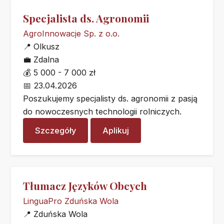
Specjalista ds. Agronomii
AgroInnowacje Sp. z o.o.
📍
Olkusz
💼
Zdalna
💰
5 000 - 7 000 zł
📅
23.04.2026
Poszukujemy specjalisty ds. agronomii z pasją
do nowoczesnych technologii rolniczych.
Szczegóły
Aplikuj
Tłumacz Języków Obcych
LinguaPro Zduńska Wola
📍
Zduńska Wola