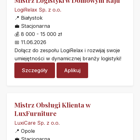
Mistrz Logistyki w Domowym Raju
LogiRelax Sp. z o.o.
📍
Białystok
💼
Stacjonarna
💰
8 000 - 15 000 zł
📅
11.06.2026
Dołącz do zespołu LogiRelax i rozwijaj swoje
umiejętności w dynamicznej branży logistyki!
Szczegóły
Aplikuj
Mistrz Obsługi Klienta w
LuxFurniture
LuxiCare Sp. z o.o.
📍
Opole
💼
Stacjonarna